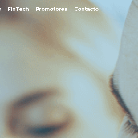
s
FinTech
Promotores
Contacto