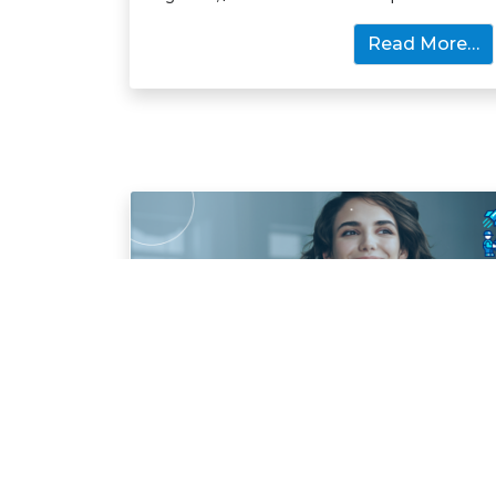
Read More…
EmprendimientoPromotores
Construye tu cartera de