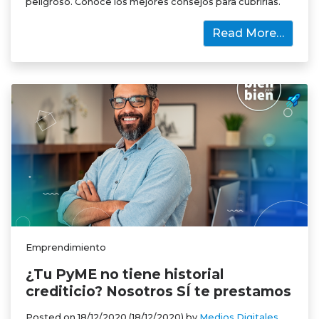
peligroso. Conoce los mejores consejos para cubrirlas.
Read More…
Emprendimiento
¿Tu PyME no tiene historial
crediticio? Nosotros SÍ te prestamos
Posted on
18/12/2020
(18/12/2020)
by
Medios Digitales