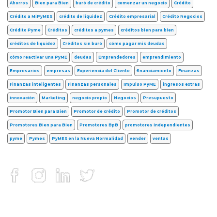
Ahorros
Bien para Bien
buró de crédito
comenzar un negocio
Crédito
Crédito a MiPyMES
crédito de liquidez
Crédito empresarial
Crédito Negocios
Crédito Pyme
Créditos
créditos a pymes
créditos bien para bien
créditos de liquidez
Créditos sin buró
cómo pagar mis deudas
cómo reactivar una PyME
deudas
Emprendedores
emprendimiento
Empresarios
empresas
Experiencia del Cliente
financiamiento
Finanzas
Finanzas inteligentes
Finanzas personales
Impulso PyME
ingresos extras
innovación
Marketing
negocio propio
Negocios
Presupuesto
Promotor Bien para Bien
Promotor de crédito
Promotor de créditos
Promotores Bien para Bien
Promotores BpB
promotores independientes
pyme
Pymes
PyMES en la Nueva Normalidad
vender
ventas