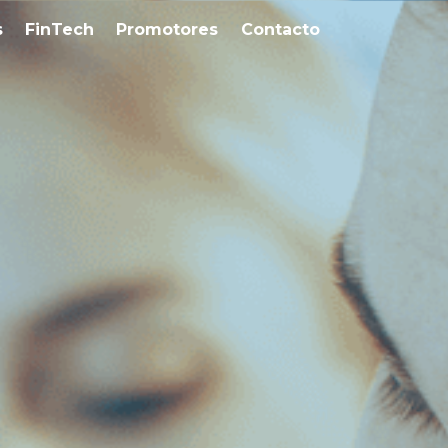
s
FinTech
Promotores
Contacto