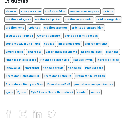
Etiquetas
Ahorros
Bien para Bien
buró de crédito
comenzar un negocio
Crédito
Crédito a MiPyMES
crédito de liquidez
Crédito empresarial
Crédito Negocios
Crédito Pyme
Créditos
créditos a pymes
créditos bien para bien
créditos de liquidez
Créditos sin buró
cómo pagar mis deudas
cómo reactivar una PyME
deudas
Emprendedores
emprendimiento
Empresarios
empresas
Experiencia del Cliente
financiamiento
Finanzas
Finanzas inteligentes
Finanzas personales
Impulso PyME
ingresos extras
innovación
Marketing
negocio propio
Negocios
Presupuesto
Promotor Bien para Bien
Promotor de crédito
Promotor de créditos
Promotores Bien para Bien
Promotores BpB
promotores independientes
pyme
Pymes
PyMES en la Nueva Normalidad
vender
ventas