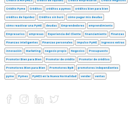
Crédito a MiPyMES
crédito de liquidez
Crédito empresarial
Crédito Negocios
Crédito Pyme
Créditos
créditos a pymes
créditos bien para bien
créditos de liquidez
Créditos sin buró
cómo pagar mis deudas
cómo reactivar una PyME
deudas
Emprendedores
emprendimiento
Empresarios
empresas
Experiencia del Cliente
financiamiento
Finanzas
Finanzas inteligentes
Finanzas personales
Impulso PyME
ingresos extras
innovación
Marketing
negocio propio
Negocios
Presupuesto
Promotor Bien para Bien
Promotor de crédito
Promotor de créditos
Promotores Bien para Bien
Promotores BpB
promotores independientes
pyme
Pymes
PyMES en la Nueva Normalidad
vender
ventas