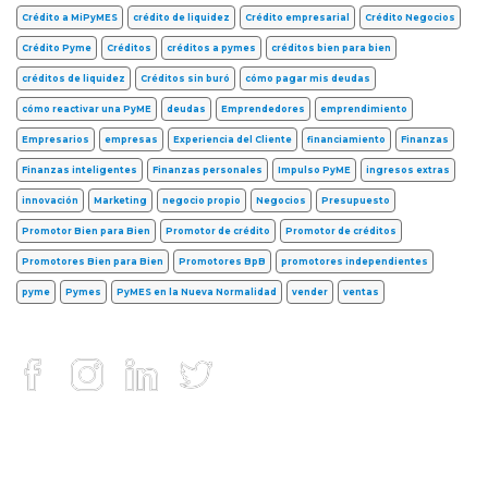
Crédito a MiPyMES
crédito de liquidez
Crédito empresarial
Crédito Negocios
Crédito Pyme
Créditos
créditos a pymes
créditos bien para bien
créditos de liquidez
Créditos sin buró
cómo pagar mis deudas
cómo reactivar una PyME
deudas
Emprendedores
emprendimiento
Empresarios
empresas
Experiencia del Cliente
financiamiento
Finanzas
Finanzas inteligentes
Finanzas personales
Impulso PyME
ingresos extras
innovación
Marketing
negocio propio
Negocios
Presupuesto
Promotor Bien para Bien
Promotor de crédito
Promotor de créditos
Promotores Bien para Bien
Promotores BpB
promotores independientes
pyme
Pymes
PyMES en la Nueva Normalidad
vender
ventas