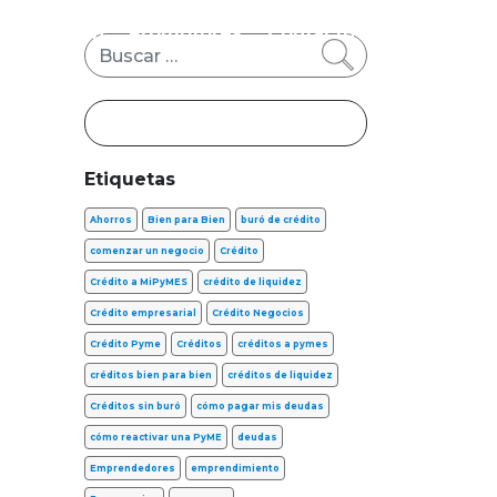
s
FinTech
Promotores
Contacto
Buscar
Etiquetas
Ahorros
Bien para Bien
buró de crédito
comenzar un negocio
Crédito
Crédito a MiPyMES
crédito de liquidez
Crédito empresarial
Crédito Negocios
Crédito Pyme
Créditos
créditos a pymes
créditos bien para bien
créditos de liquidez
Créditos sin buró
cómo pagar mis deudas
cómo reactivar una PyME
deudas
Emprendedores
emprendimiento