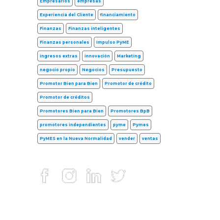
Empresarios
empresas
Experiencia del Cliente
financiamiento
Finanzas
Finanzas inteligentes
Finanzas personales
Impulso PyME
ingresos extras
innovación
Marketing
negocio propio
Negocios
Presupuesto
Promotor Bien para Bien
Promotor de crédito
Promotor de créditos
Promotores Bien para Bien
Promotores BpB
promotores independientes
pyme
Pymes
PyMES en la Nueva Normalidad
vender
ventas