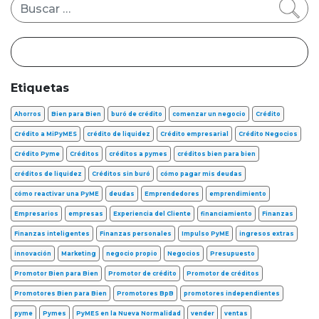
Buscar
Etiquetas
Ahorros
Bien para Bien
buró de crédito
comenzar un negocio
Crédito
Crédito a MiPyMES
crédito de liquidez
Crédito empresarial
Crédito Negocios
Crédito Pyme
Créditos
créditos a pymes
créditos bien para bien
créditos de liquidez
Créditos sin buró
cómo pagar mis deudas
cómo reactivar una PyME
deudas
Emprendedores
emprendimiento
Empresarios
empresas
Experiencia del Cliente
financiamiento
Finanzas
Finanzas inteligentes
Finanzas personales
Impulso PyME
ingresos extras
innovación
Marketing
negocio propio
Negocios
Presupuesto
Promotor Bien para Bien
Promotor de crédito
Promotor de créditos
Promotores Bien para Bien
Promotores BpB
promotores independientes
pyme
Pymes
PyMES en la Nueva Normalidad
vender
ventas