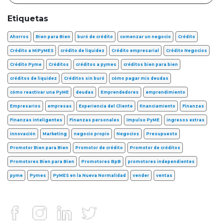
Etiquetas
Ahorros
Bien para Bien
buró de crédito
comenzar un negocio
Crédito
Crédito a MiPyMES
crédito de liquidez
Crédito empresarial
Crédito Negocios
Crédito Pyme
Créditos
créditos a pymes
créditos bien para bien
créditos de liquidez
Créditos sin buró
cómo pagar mis deudas
cómo reactivar una PyME
deudas
Emprendedores
emprendimiento
Empresarios
empresas
Experiencia del Cliente
financiamiento
Finanzas
Finanzas inteligentes
Finanzas personales
Impulso PyME
ingresos extras
innovación
Marketing
negocio propio
Negocios
Presupuesto
Promotor Bien para Bien
Promotor de crédito
Promotor de créditos
Promotores Bien para Bien
Promotores BpB
promotores independientes
pyme
Pymes
PyMES en la Nueva Normalidad
vender
ventas