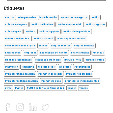
Etiquetas
Ahorros
Bien para Bien
buró de crédito
comenzar un negocio
Crédito
Crédito a MiPyMES
crédito de liquidez
Crédito empresarial
Crédito Negocios
Crédito Pyme
Créditos
créditos a pymes
créditos bien para bien
créditos de liquidez
Créditos sin buró
cómo pagar mis deudas
cómo reactivar una PyME
deudas
Emprendedores
emprendimiento
Empresarios
empresas
Experiencia del Cliente
financiamiento
Finanzas
Finanzas inteligentes
Finanzas personales
Impulso PyME
ingresos extras
innovación
Marketing
negocio propio
Negocios
Presupuesto
Promotor Bien para Bien
Promotor de crédito
Promotor de créditos
Promotores Bien para Bien
Promotores BpB
promotores independientes
pyme
Pymes
PyMES en la Nueva Normalidad
vender
ventas