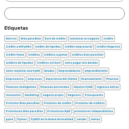
Etiquetas
Ahorros
Bien para Bien
buró de crédito
comenzar un negocio
Crédito
Crédito a MiPyMES
crédito de liquidez
Crédito empresarial
Crédito Negocios
Crédito Pyme
Créditos
créditos a pymes
créditos bien para bien
créditos de liquidez
Créditos sin buró
cómo pagar mis deudas
cómo reactivar una PyME
deudas
Emprendedores
emprendimiento
Empresarios
empresas
Experiencia del Cliente
financiamiento
Finanzas
Finanzas inteligentes
Finanzas personales
Impulso PyME
ingresos extras
innovación
Marketing
negocio propio
Negocios
Presupuesto
Promotor Bien para Bien
Promotor de crédito
Promotor de créditos
Promotores Bien para Bien
Promotores BpB
promotores independientes
pyme
Pymes
PyMES en la Nueva Normalidad
vender
ventas