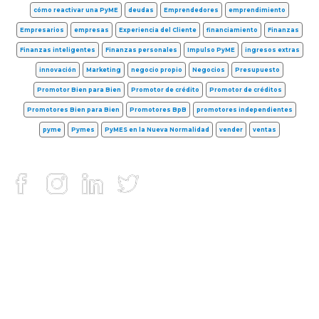
cómo reactivar una PyME
deudas
Emprendedores
emprendimiento
Empresarios
empresas
Experiencia del Cliente
financiamiento
Finanzas
Finanzas inteligentes
Finanzas personales
Impulso PyME
ingresos extras
innovación
Marketing
negocio propio
Negocios
Presupuesto
Promotor Bien para Bien
Promotor de crédito
Promotor de créditos
Promotores Bien para Bien
Promotores BpB
promotores independientes
pyme
Pymes
PyMES en la Nueva Normalidad
vender
ventas