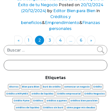
Éxito de tu Negocio
Posted on
20/12/2024
(20/12/2024)
by
Editor Bien para Bien
in
Créditos y
beneficios
&
Emprendimiento
&
Finanzas
personales
«
1
2
3
4
…
6
»
Buscar
Etiquetas
Ahorros
Bien para Bien
buró de crédito
comenzar un negocio
Crédito
Crédito a MiPyMES
crédito de liquidez
Crédito empresarial
Crédito Negocios
Crédito Pyme
Créditos
créditos a pymes
créditos bien para bien
créditos de liquidez
Créditos sin buró
cómo pagar mis deudas