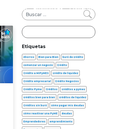
s
FinTech
Promotores
Contacto
Buscar
Etiquetas
Ahorros
Bien para Bien
buró de crédito
comenzar un negocio
Crédito
Crédito a MiPyMES
crédito de liquidez
Crédito empresarial
Crédito Negocios
Crédito Pyme
Créditos
créditos a pymes
créditos bien para bien
créditos de liquidez
Créditos sin buró
cómo pagar mis deudas
cómo reactivar una PyME
deudas
Emprendedores
emprendimiento