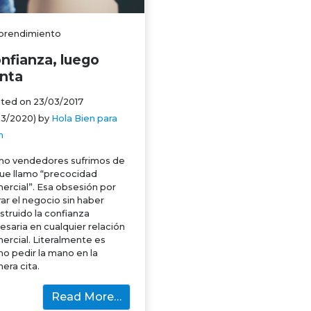
rendimiento
nfianza, luego
nta
ted on
23/03/2017
/03/2020)
by
Hola Bien para
n
o vendedores sufrimos de
que llamo “precocidad
ercial”. Esa obsesión por
rar el negocio sin haber
struido la confianza
esaria en cualquier relación
ercial. Literalmente es
o pedir la mano en la
mera cita.
Read More…