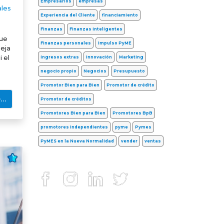
Empresarios
empresas
ales
Experiencia del Cliente
financiamiento
Finanzas
Finanzas inteligentes
que
Finanzas personales
Impulso PyME
Deja
 el
ingresos extras
innovación
Marketing
negocio propio
Negocios
Presupuesto
Promotor Bien para Bien
Promotor de crédito
e…
Promotor de créditos
Promotores Bien para Bien
Promotores BpB
promotores independientes
pyme
Pymes
PyMES en la Nueva Normalidad
vender
ventas