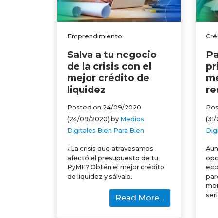
Emprendimiento
Cré
Salva a tu negocio
Pa
de la crisis con el
pr
mejor crédito de
me
liquidez
re
Posted on
24/09/2020
Pos
(24/09/2020)
by
Medios
(31
Digitales Bien Para Bien
Dig
¿La crisis que atravesamos
Aun
afectó el presupuesto de tu
opc
PyME? Obtén el mejor crédito
eco
de liquidez y sálvalo.
par
mom
ser
Read More…