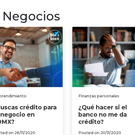
ersonales
Emprendimiento
Créditos y beneficio
o Negocios
rendimiento
Finanzas personales
uscas crédito para
¿Qué hacer si el
 negocio en
banco no me da
DMX?
crédito?
ted on
26/11/2020
Posted on
20/11/2020