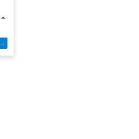
os.
e…