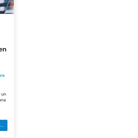
 en
ara
 un
una
e…