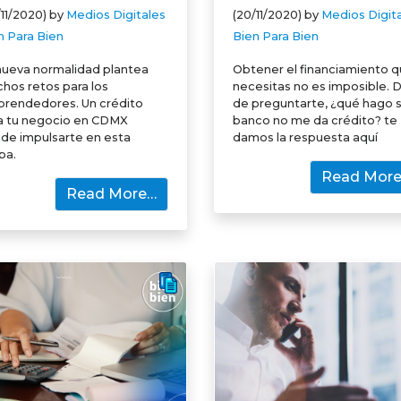
/11/2020)
by
Medios Digitales
(20/11/2020)
by
Medios Digit
n Para Bien
Bien Para Bien
nueva normalidad plantea
Obtener el financiamiento 
hos retos para los
necesitas no es imposible. 
rendedores. Un crédito
de preguntarte, ¿qué hago si
a tu negocio en CDMX
banco no me da crédito? te
de impulsarte en esta
damos la respuesta aquí
pa.
Read Mor
Read More…