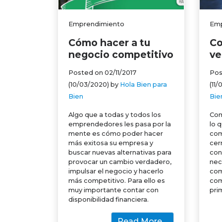
Emprendimiento
Emp
Cómo hacer a tu
Co
negocio competitivo
ve
Posted on
02/11/2017
Pos
(10/03/2020)
by
Hola Bien para
(11
Bien
Bie
Algo que a todas y todos los
Com
emprendedores les pasa por la
lo 
mente es cómo poder hacer
com
más exitosa su empresa y
cer
buscar nuevas alternativas para
con
provocar un cambio verdadero,
nec
impulsar el negocio y hacerlo
com
más competitivo. Para ello es
com
muy importante contar con
pri
disponibilidad financiera.
Read More…