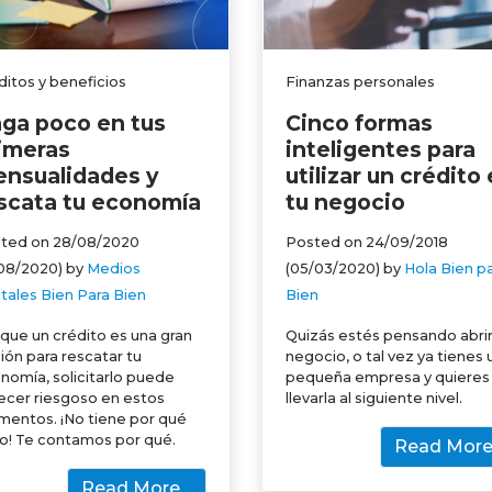
ditos y beneficios
Finanzas personales
ga poco en tus
Cinco formas
imeras
inteligentes para
nsualidades y
utilizar un crédito
scata tu economía
tu negocio
ted on
28/08/2020
Posted on
24/09/2018
/08/2020)
by
Medios
(05/03/2020)
by
Hola Bien p
itales Bien Para Bien
Bien
que un crédito es una gran
Quizás estés pensando abrir
ión para rescatar tu
negocio, o tal vez ya tienes 
nomía, solicitarlo puede
pequeña empresa y quieres
ecer riesgoso en estos
llevarla al siguiente nivel.
entos. ¡No tiene por qué
lo! Te contamos por qué.
Read Mor
Read More…