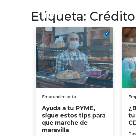
Finanzas p
Etiqueta:
Crédit
Emprendimiento
Emp
Ayuda a tu PYME,
¿B
sigue estos tips para
tu
que marche de
C
maravilla
Pos