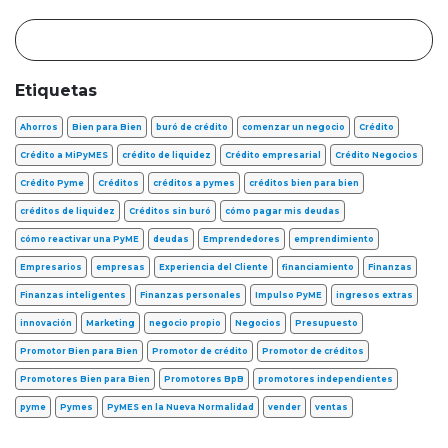
Etiquetas
Ahorros
Bien para Bien
buró de crédito
comenzar un negocio
Crédito
Crédito a MiPyMES
crédito de liquidez
Crédito empresarial
Crédito Negocios
Crédito Pyme
Créditos
créditos a pymes
créditos bien para bien
créditos de liquidez
Créditos sin buró
cómo pagar mis deudas
cómo reactivar una PyME
deudas
Emprendedores
emprendimiento
Empresarios
empresas
Experiencia del Cliente
financiamiento
Finanzas
Finanzas inteligentes
Finanzas personales
Impulso PyME
ingresos extras
innovación
Marketing
negocio propio
Negocios
Presupuesto
Promotor Bien para Bien
Promotor de crédito
Promotor de créditos
Promotores Bien para Bien
Promotores BpB
promotores independientes
pyme
Pymes
PyMES en la Nueva Normalidad
vender
ventas