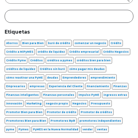
Etiquetas
Ahorros
Bien para Bien
buró de crédito
comenzar un negocio
Crédito
Crédito a MiPyMES
crédito de liquidez
Crédito empresarial
Crédito Negocios
Crédito Pyme
Créditos
créditos a pymes
créditos bien para bien
créditos de liquidez
Créditos sin buró
cómo pagar mis deudas
cómo reactivar una PyME
deudas
Emprendedores
emprendimiento
Empresarios
empresas
Experiencia del Cliente
financiamiento
Finanzas
Finanzas inteligentes
Finanzas personales
Impulso PyME
ingresos extras
innovación
Marketing
negocio propio
Negocios
Presupuesto
Promotor Bien para Bien
Promotor de crédito
Promotor de créditos
Promotores Bien para Bien
Promotores BpB
promotores independientes
pyme
Pymes
PyMES en la Nueva Normalidad
vender
ventas