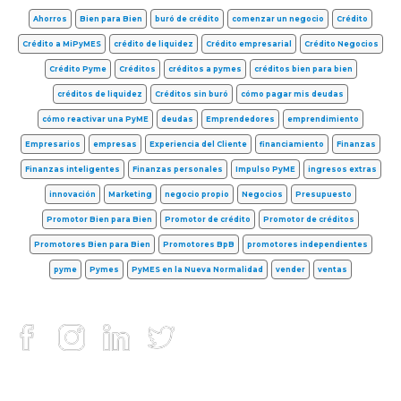
Ahorros
Bien para Bien
buró de crédito
comenzar un negocio
Crédito
Crédito a MiPyMES
crédito de liquidez
Crédito empresarial
Crédito Negocios
Crédito Pyme
Créditos
créditos a pymes
créditos bien para bien
créditos de liquidez
Créditos sin buró
cómo pagar mis deudas
cómo reactivar una PyME
deudas
Emprendedores
emprendimiento
Empresarios
empresas
Experiencia del Cliente
financiamiento
Finanzas
Finanzas inteligentes
Finanzas personales
Impulso PyME
ingresos extras
innovación
Marketing
negocio propio
Negocios
Presupuesto
Promotor Bien para Bien
Promotor de crédito
Promotor de créditos
Promotores Bien para Bien
Promotores BpB
promotores independientes
pyme
Pymes
PyMES en la Nueva Normalidad
vender
ventas