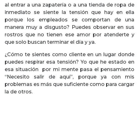
al entrar a una zapatería o a una tienda de ropa de
inmediato se siente la tensión que hay en ella
porque los empleados se comportan de una
manera muy a disgusto? Puedes observar en sus
rostros que no tienen ese amor por atenderte y
que solo buscan terminar el día y ya.
¿Cómo te sientes como cliente en un lugar donde
puedes respirar esa tensión? Yo que he estado en
esa situación por mi mente pasa el pensamiento
“Necesito salir de aquí”, porque ya con mis
problemas es más que suficiente como para cargar
la de otros.
Sin temor a equivocarme, los negocios exitosos de
todo tipo son aquellos donde sus empleados se
ven y lucen; si no son totalmente felices, por lo
menos tienen ganas de atenderte y de que pases
una experiencia de compra agradable para que