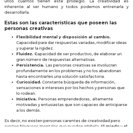
unos cuantos tienen este privilegio. La creatividad es
inherente al ser humano y todos podemos entrenarla y
desarrollarla.
Estas son las características que poseen las
personas creativas
Flexibilidad mental y disposición al cambio.
Capacidad para dar respuestas variadas, modificar ideas
y superar la rigidez.
Fluidez. C
apacidad de ser productivo, de elaborar un
gran número de respuestas alternativas.
Persistencia.
Las personas creativas se involucran
profundamente en los problemas y no los abandonan
hasta encontrarles una solución satisfactoria.
Curiosidad.
Constante búsqueda de información,
sensaciones e intereses por los hechos y personas que
lo rodean.
Iniciativa.
Personas emprendedoras, altamente
motivadas y entusiastas que son capaces de anticiparse
a los demás.
Es decir, no existen personas carentes de creatividad pero
existen bloqueos mentales que pueden inhibirla. E
l miedo
y
el
conformismo
son los principales bloqueos. Intentar, fracasar y