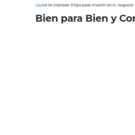
Q
uizá te interese: 5 tips para invertir en t
u
negocio
Bien para Bien y Co
Bien para Bien
tiene el compromiso de impulsar la i
dicho que no. Por ello, desde ahora trabaja con Cor
¡Bienvenidos!
Post navigation
3 opciones para iniciar un negocio con tu