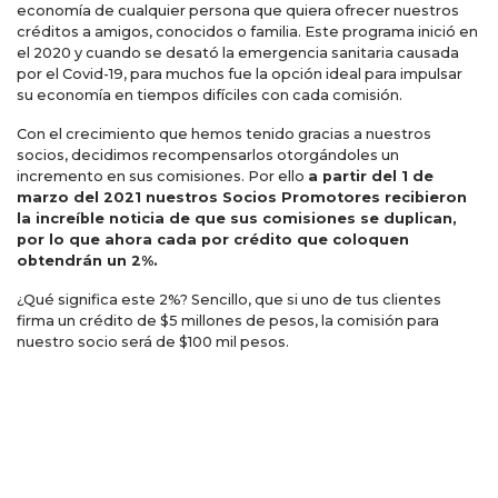
economía de cualquier persona que quiera ofrecer nuestros
créditos a amigos, conocidos o familia. Este programa inició en
el 2020 y cuando se desató la emergencia sanitaria causada
por el Covid-19, para muchos fue la opción ideal para impulsar
su economía en tiempos difíciles con cada comisión.
Con el crecimiento que hemos tenido gracias a nuestros
socios, decidimos recompensarlos otorgándoles un
incremento en sus comisiones. Por ello
a partir del 1 de
marzo del 2021 nuestros Socios Promotores recibieron
la increíble noticia de que sus comisiones se duplican,
por lo que ahora cada por crédito que coloquen
obtendrán un 2%.
¿Qué significa este 2%? Sencillo, que si uno de tus clientes
firma un crédito de $5 millones de pesos, la comisión para
nuestro socio será de $100 mil pesos.
Tal vez te interese: Más beneficios para nuestros Socios
Promotores BpB
Así que ya lo sabes, si tú también estás buscando la forma de
conseguir ingresos extras, o trabajar desde casa, o
simplemente buscas transformar tu tiempo libre en dinero,