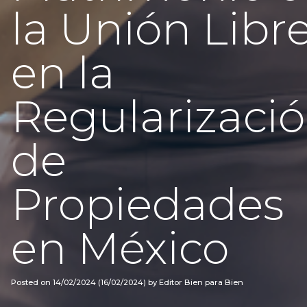
la Unión Libr
en la
Regularizaci
de
Propiedades
en México
Posted on
14/02/2024
(16/02/2024)
by
Editor Bien para Bien