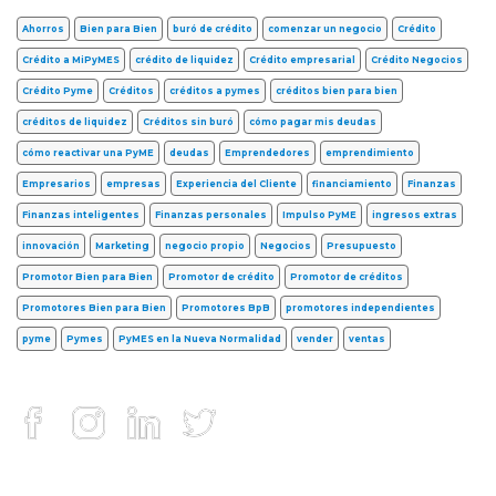
Ahorros
Bien para Bien
buró de crédito
comenzar un negocio
Crédito
Crédito a MiPyMES
crédito de liquidez
Crédito empresarial
Crédito Negocios
Crédito Pyme
Créditos
créditos a pymes
créditos bien para bien
créditos de liquidez
Créditos sin buró
cómo pagar mis deudas
cómo reactivar una PyME
deudas
Emprendedores
emprendimiento
Empresarios
empresas
Experiencia del Cliente
financiamiento
Finanzas
Finanzas inteligentes
Finanzas personales
Impulso PyME
ingresos extras
innovación
Marketing
negocio propio
Negocios
Presupuesto
Promotor Bien para Bien
Promotor de crédito
Promotor de créditos
Promotores Bien para Bien
Promotores BpB
promotores independientes
pyme
Pymes
PyMES en la Nueva Normalidad
vender
ventas