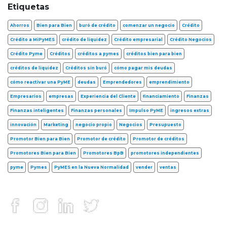
Etiquetas
Ahorros
Bien para Bien
buró de crédito
comenzar un negocio
Crédito
Crédito a MiPyMES
crédito de liquidez
Crédito empresarial
Crédito Negocios
Crédito Pyme
Créditos
créditos a pymes
créditos bien para bien
créditos de liquidez
Créditos sin buró
cómo pagar mis deudas
cómo reactivar una PyME
deudas
Emprendedores
emprendimiento
Empresarios
empresas
Experiencia del Cliente
financiamiento
Finanzas
Finanzas inteligentes
Finanzas personales
Impulso PyME
ingresos extras
innovación
Marketing
negocio propio
Negocios
Presupuesto
Promotor Bien para Bien
Promotor de crédito
Promotor de créditos
Promotores Bien para Bien
Promotores BpB
promotores independientes
pyme
Pymes
PyMES en la Nueva Normalidad
vender
ventas