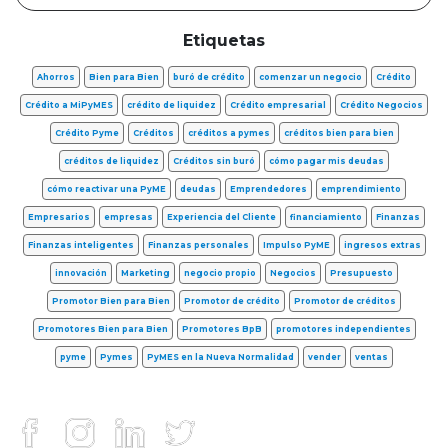
Etiquetas
Ahorros
Bien para Bien
buró de crédito
comenzar un negocio
Crédito
Crédito a MiPyMES
crédito de liquidez
Crédito empresarial
Crédito Negocios
Crédito Pyme
Créditos
créditos a pymes
créditos bien para bien
créditos de liquidez
Créditos sin buró
cómo pagar mis deudas
cómo reactivar una PyME
deudas
Emprendedores
emprendimiento
Empresarios
empresas
Experiencia del Cliente
financiamiento
Finanzas
Finanzas inteligentes
Finanzas personales
Impulso PyME
ingresos extras
innovación
Marketing
negocio propio
Negocios
Presupuesto
Promotor Bien para Bien
Promotor de crédito
Promotor de créditos
Promotores Bien para Bien
Promotores BpB
promotores independientes
pyme
Pymes
PyMES en la Nueva Normalidad
vender
ventas