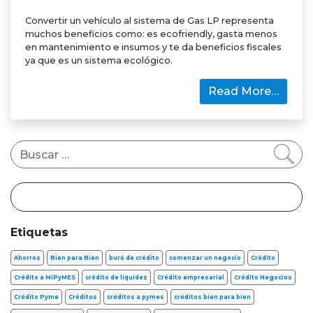
Convertir un vehículo al sistema de Gas LP representa
muchos beneficios como: es ecofriendly, gasta menos
en mantenimiento e insumos y te da beneficios fiscales
ya que es un sistema ecológico.
Read More…
Buscar
Etiquetas
Ahorros
Bien para Bien
buró de crédito
comenzar un negocio
Crédito
Crédito a MiPyMES
crédito de liquidez
Crédito empresarial
Crédito Negocios
Crédito Pyme
Créditos
créditos a pymes
créditos bien para bien