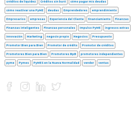
créditos de liquidez
Créditos sin buró
cómo pagar mis deudas
cómo reactivar una PyME
deudas
Emprendedores
emprendimiento
Empresarios
empresas
Experiencia del Cliente
financiamiento
Finanzas
Finanzas inteligentes
Finanzas personales
Impulso PyME
ingresos extras
innovación
Marketing
negocio propio
Negocios
Presupuesto
Promotor Bien para Bien
Promotor de crédito
Promotor de créditos
Promotores Bien para Bien
Promotores BpB
promotores independientes
pyme
Pymes
PyMES en la Nueva Normalidad
vender
ventas