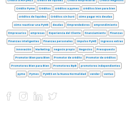
Crédito a MiPyMES
crédito de liquidez
Crédito empresarial
Crédito Negocios
Crédito Pyme
Créditos
créditos a pymes
créditos bien para bien
créditos de liquidez
Créditos sin buró
cómo pagar mis deudas
cómo reactivar una PyME
deudas
Emprendedores
emprendimiento
Empresarios
empresas
Experiencia del Cliente
financiamiento
Finanzas
Finanzas inteligentes
Finanzas personales
Impulso PyME
ingresos extras
innovación
Marketing
negocio propio
Negocios
Presupuesto
Promotor Bien para Bien
Promotor de crédito
Promotor de créditos
Promotores Bien para Bien
Promotores BpB
promotores independientes
pyme
Pymes
PyMES en la Nueva Normalidad
vender
ventas