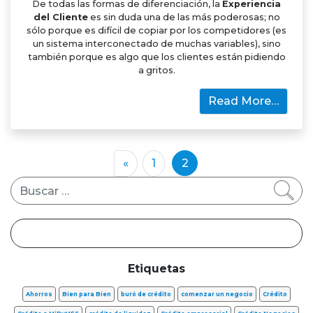
De todas las formas de diferenciación, la
Experiencia
del Cliente
es sin duda una de las más poderosas; no
sólo porque es difícil de copiar por los competidores (es
un sistema interconectado de muchas variables), sino
también porque es algo que los clientes están pidiendo
a gritos.
Read More…
«
1
2
Buscar
Etiquetas
Ahorros
Bien para Bien
buró de crédito
comenzar un negocio
Crédito