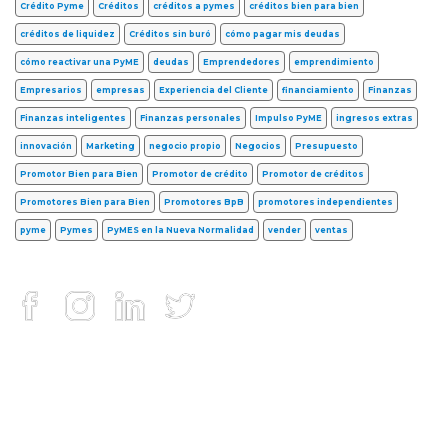
Crédito Pyme
Créditos
créditos a pymes
créditos bien para bien
créditos de liquidez
Créditos sin buró
cómo pagar mis deudas
cómo reactivar una PyME
deudas
Emprendedores
emprendimiento
Empresarios
empresas
Experiencia del Cliente
financiamiento
Finanzas
Finanzas inteligentes
Finanzas personales
Impulso PyME
ingresos extras
innovación
Marketing
negocio propio
Negocios
Presupuesto
Promotor Bien para Bien
Promotor de crédito
Promotor de créditos
Promotores Bien para Bien
Promotores BpB
promotores independientes
pyme
Pymes
PyMES en la Nueva Normalidad
vender
ventas