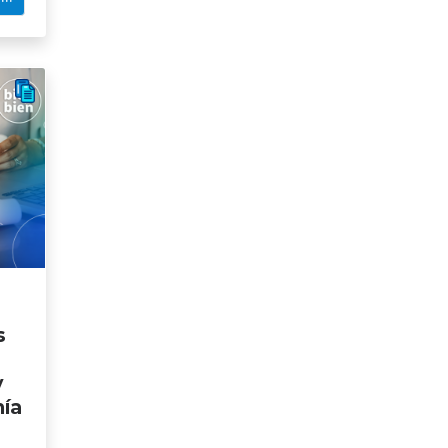
s
y
mía