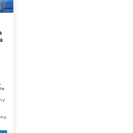
a
a
,
nte
n y
a
o y,