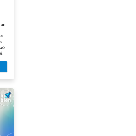
ran
de
s
qué
é.
e…