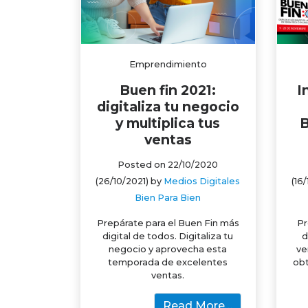
Emprendimiento
Buen fin 2021:
I
digitaliza tu negocio
y multiplica tus
B
ventas
Posted on
22/10/2020
(26/10/2021)
by
Medios Digitales
(16
Bien Para Bien
Prepárate para el Buen Fin más
Pr
digital de todos. Digitaliza tu
d
negocio y aprovecha esta
ve
temporada de excelentes
obt
ventas.
Read More…