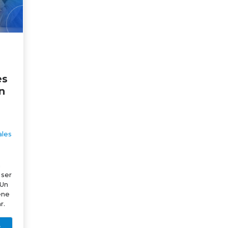
es
n
ales
a
 ser
 Un
iene
r.
e…