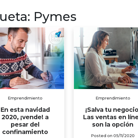
ersonales
Emprendimiento
Créditos y beneficio
queta:
Pymes
Emprendimiento
Emprendimiento
En esta navidad
¡Salva tu negocio
2020, ¡vende! a
Las ventas en lín
pesar del
son la opción
confinamiento
Posted on
05/11/2020