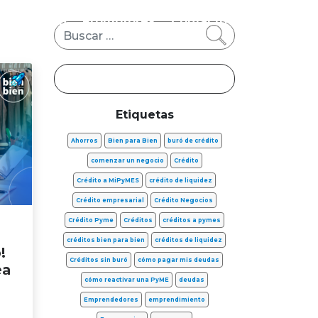
s
FinTech
Promotores
Contacto
Buscar
Etiquetas
Ahorros
Bien para Bien
buró de crédito
comenzar un negocio
Crédito
Crédito a MiPyMES
crédito de liquidez
Crédito empresarial
Crédito Negocios
Crédito Pyme
Créditos
créditos a pymes
créditos bien para bien
créditos de liquidez
!
Créditos sin buró
cómo pagar mis deudas
ea
cómo reactivar una PyME
deudas
Emprendedores
emprendimiento