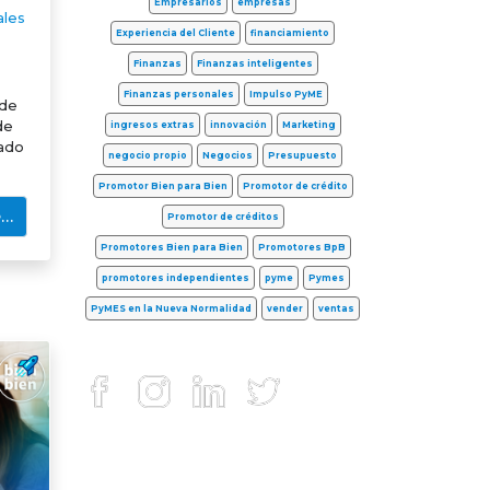
Empresarios
empresas
ales
Experiencia del Cliente
financiamiento
Finanzas
Finanzas inteligentes
Finanzas personales
Impulso PyME
 de
de
ingresos extras
innovación
Marketing
rado
negocio propio
Negocios
Presupuesto
Promotor Bien para Bien
Promotor de crédito
e…
Promotor de créditos
Promotores Bien para Bien
Promotores BpB
promotores independientes
pyme
Pymes
PyMES en la Nueva Normalidad
vender
ventas