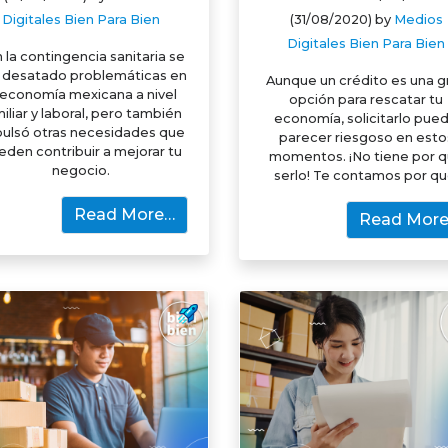
Digitales Bien Para Bien
(31/08/2020)
by
Medios
Digitales Bien Para Bien
 la contingencia sanitaria se
 desatado problemáticas en
Aunque un crédito es una g
 economía mexicana a nivel
opción para rescatar tu
iliar y laboral, pero también
economía, solicitarlo pue
ulsó otras necesidades que
parecer riesgoso en esto
eden contribuir a mejorar tu
momentos. ¡No tiene por 
negocio.
serlo! Te contamos por qu
Read More…
Read Mor