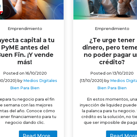
Emprendimiento
Emprendimiento
nyecta capital a tu
¿Te urge tener
PyME antes del
dinero, pero tem
uen Fin. ¡Y vende
no poder pagar u
más!
crédito?
Posted on
16/10/2020
Posted on
13/10/2020
/10/2020)
by
Medios Digitales
(13/10/2020)
by
Medios Digit
Bien Para Bien
Bien Para Bien
epara tu negocio para el fin
En estos momentos, un
e semana con las mejores
inyección de liquidez puede
ntas del año. Conoce cómo
la palanca para tu negocio.
ener financiamiento para tu
crédito es la solución, no t
negocio dando clic.
que ser imposible de paga
Read More…
Read Mor