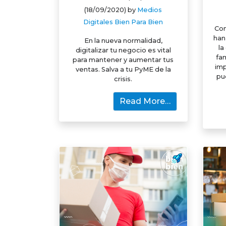
(18/09/2020)
by
Medios
Digitales Bien Para Bien
Con
han
En la nueva normalidad,
la
digitalizar tu negocio es vital
fam
para mantener y aumentar tus
imp
ventas. Salva a tu PyME de la
pu
crisis.
Read More…