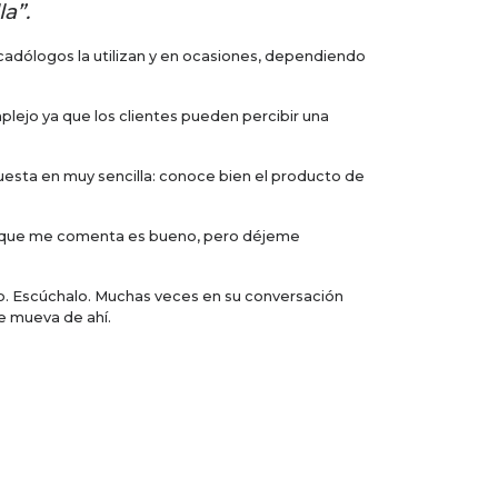
a”.
cadólogos la utilizan y en ocasiones, dependiendo
lejo ya que los clientes pueden percibir una
esta en muy sencilla: conoce bien el producto de
to que me comenta es bueno, pero déjeme
o. Escúchalo. Muchas veces en su conversación
e mueva de ahí.
a tarde tiende a apresurarse y arribar exhausto al
ue cada uno tiene una función específica en su
edido en tu bolsa.