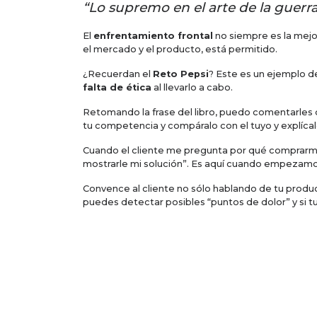
“Lo supremo en el arte de la guerra
El
enfrentamiento frontal
no siempre es la mejo
el mercado y el producto, está permitido.
¿Recuerdan el
Reto Pepsi
? Este es un ejemplo d
falta de ética
al llevarlo a cabo.
Retomando la frase del libro, puedo comentarles 
tu competencia y compáralo con el tuyo y explícale 
Cuando el cliente me pregunta por qué comprarme
mostrarle mi solución”. Es aquí cuando empezamos
Convence al cliente no sólo hablando de tu prod
puedes detectar posibles “puntos de dolor” y si t
El que llega primero al
campo de batalla
espera l
combate.
Recordemos que los clientes son complejos y por 
organización y cierto nivel de autoridad.
Así que si especificas la solución y obtienes la a