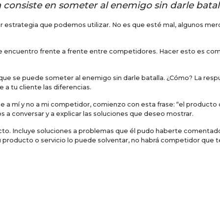
 consiste en someter al enemigo sin darle batall
r estrategia que podemos utilizar. No es que esté mal, algunos mer
e encuentro frente a frente entre competidores. Hacer esto es comp
que se puede someter al enemigo sin darle batalla. ¿Cómo? La respu
a tu cliente las diferencias.
 a mí y no a mi competidor, comienzo con esta frase: “el produc
 a conversar y a explicar las soluciones que deseo mostrar.
ucto. Incluye soluciones a problemas que él pudo haberte comentad
u producto o servicio lo puede solventar, no habrá competidor que t
a llegada del enemigo fresco para combatir, mientras que el que lleg
esta razón tienes que tocar todas las bases con ellos recordando q
probación de cada uno de ellos, podríamos decir que tienes 80% del p