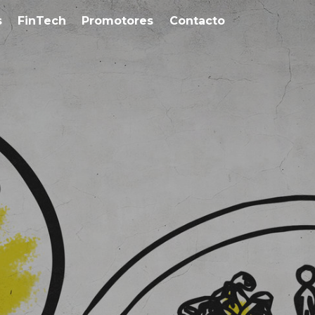
s
FinTech
Promotores
Contacto