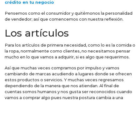
crédito en tu negocio
Pensemos como el consumidor y quitémonos la personalidad
de vendedor; así que comencemos con nuestra reflexión.
Los artículos
Para los artículos de primera necesidad, como lo es la comida o
la ropa, normalmente como clientes, no necesitamos pensar
mucho en lo que vamos a adquirir, si es algo que requerimos.
Así que muchas veces compramos por impulso y vamos
cambiando de marcas acudiendo a lugares donde se ofrecen
estos productos o servicios. Y muchas veces regresamos
dependiendo de la manera que nos atiendan. Al final de
cuentas somos humanos y nos gusta ser reconocidos cuando
vamos a comprar algo pues nuestra postura cambia a una
postura de
poder
.
Ahora como vendedor te pregunto ¿qué técnicas requieres
para atender a este tipo de cliente? Claro, la cortesía, la
amabilidad, e ir acompañando al cliente en su experiencia de
ventas es el éxito.