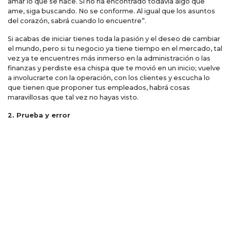
amar lo que se hace. Si no ha encontrado todavía algo que
ame, siga buscando. No se conforme. Al igual que los asuntos
del corazón, sabrá cuando lo encuentre”.
Si acabas de iniciar tienes toda la pasión y el deseo de cambiar
el mundo, pero si tu negocio ya tiene tiempo en el mercado, tal
vez ya te encuentres más inmerso en la administración o las
finanzas y perdiste esa chispa que te movió en un inicio; vuelve
a involucrarte con la operación, con los clientes y escucha lo
que tienen que proponer tus empleados, habrá cosas
maravillosas que tal vez no hayas visto.
2. Prueba y error
El camino más seguro no siempre es el mejor. ¡Vuelve a lo
básico! hazte esas preguntas que parecieran muy obvias ¿cuál
es el propósito de mi compañía? ¿por qué hacemos lo que
hacemos, cómo lo hacemos? ¿habría otra manera de hacer las
cosas? En un negocio como en la vida, nada está escrito, date
la oportunidad de probar y equivocarte; los descalabros son,
sin lugar a dudas, un trampolín para mejorar.
3. Pregunta
Nos enseñan a ver los negocios como una competencia leal o