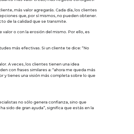
liente, más valor agregarás. Cada día, los clientes
cepciones que, por sí mismos, no pueden obtener.
to de la calidad que se transmite.
 valor o con la erosión del mismo. Por ello, es
udes más efectivas. Si un cliente te dice: “No
or. A veces, los clientes tienen una idea
den con frases similares a: “ahora me queda más
ctor y tienes una visión más completa sobre lo que
ecialistas no sólo genera confianza, sino que
ha sido de gran ayuda”, significa que estás en la
e se presentan y permitirles formar parte de tu