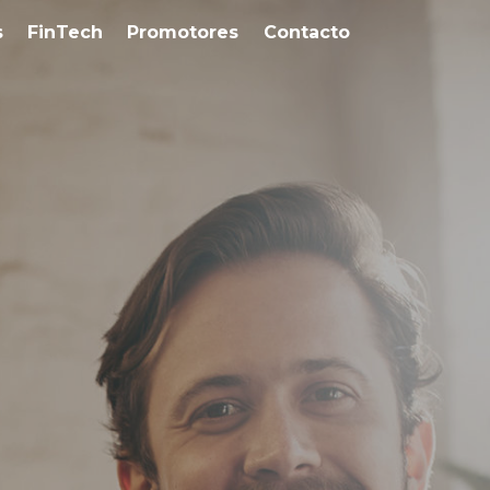
s
FinTech
Promotores
Contacto