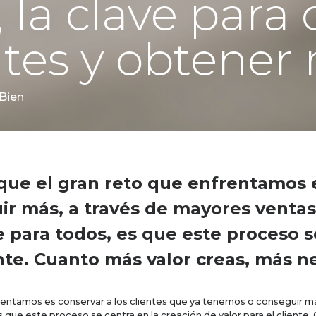
 la clave para
ntes y obtener
Bien
que el gran reto que enfrentamos e
r más, a través de mayores ventas
 para todos, es que este proceso s
ente. Cuanto más valor creas, más 
frentamos es conservar a los clientes que ya tenemos o conseguir m
s que este proceso se centra en la creación de valor para el cliente