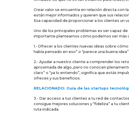
Crear valor se encuentra en relación directa con la
están mejor informados y quieren que sus relacio
Esa capacidad de proporcionar a los clientes un 
Uno de los principales problemas es ser capaz de d
importante plantearnos cómo podemos ser más úti
1.- Ofrecer a los clientes nuevas ideas sobre cómo
había pensado en eso” o “parece una buena idea”
2.- Ayudar a nuestro cliente a comprender los reto
aproximada de algo, pero no conocen plenamente 
claro” o “ya lo entiendo”, significa que estás imp
ofreces y sus beneficios.
RELACIONADO: Guía de las startups tecnoló
3.- Dar acceso a tus clientes a tu red de contacto
consigue mejores soluciones y “fideliza” a tu clie
ruta indicada.
Como creador de valor, tu misión es proveer nueva
red de contactos.