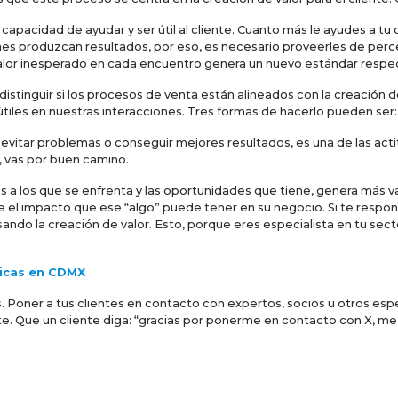
 capacidad de ayudar y ser útil al cliente. Cuanto más le ayudes a tu c
nes produzcan resultados, por eso, es necesario proveerles de per
valor inesperado en cada encuentro genera un nuevo estándar respec
istinguir si los procesos de venta están alineados con la creación de
les en nuestras interacciones. Tres formas de hacerlo pueden ser:
 evitar problemas o conseguir mejores resultados, es una de las actit
, vas por buen camino.
s a los que se enfrenta y las oportunidades que tiene, genera más val
el impacto que ese “algo” puede tener en su negocio. Si te respon
ulsando la creación de valor. Esto, porque eres especialista en tu se
gicas en CDMX
s. Poner a tus clientes en contacto con expertos, socios u otros esp
nte. Que un cliente diga: “gracias por ponerme en contacto con X, me 
s ideas a los clientes, ayudarles a comprender las oportunidades qu