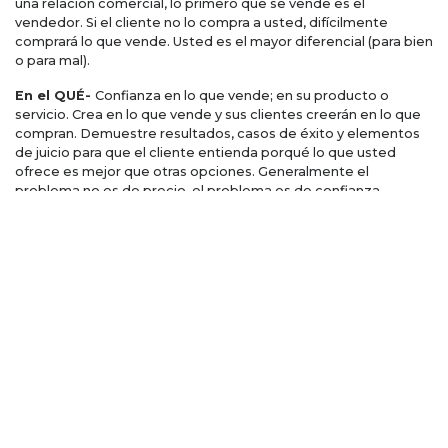
una relación comercial, lo primero que se vende es el
vendedor. Si el cliente no lo compra a usted, difícilmente
comprará lo que vende. Usted es el mayor diferencial (para bien
o para mal).
En el QUÉ-
Confianza en lo que vende; en su producto o
servicio. Crea en lo que vende y sus clientes creerán en lo que
compran. Demuestre resultados, casos de éxito y elementos
de juicio para que el cliente entienda porqué lo que usted
ofrece es mejor que otras opciones. Generalmente el
problema no es de precio, el problema es de confianza.
En el CÓMO-
En el proceso administrativo, en la gestión
comercial, en el conocimiento de las implicaciones, en la
asesoría y en acompañar al cliente a lo largo del camino.
¿Cómo generar valor?
Hay varias formas de generar valor y construir la confianza que
un cliente necesita para tomar la decisión de comprarle y
mantenerse con usted:
· Sea generoso con la información