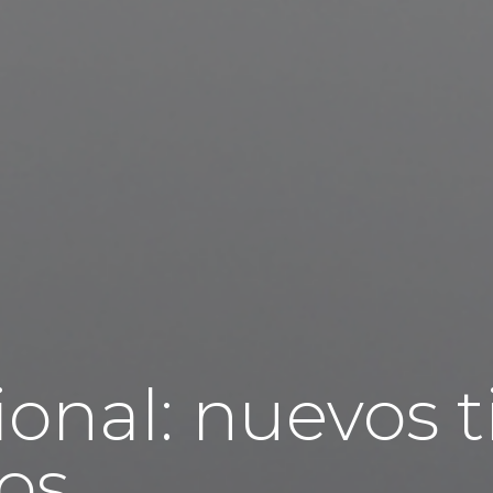
ional: nuevos 
os