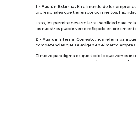
1.- Fusión Externa.
En el mundo de los emprende
profesionales que tienen conocimientos, habilidad
Esto, les permite desarrollar su habilidad para c
los nuestros puede verse reflejado en crecimiento
2.- Fusión Interna.
Con esto, nos referimos a que
competencias que se exigen en el marco empresari
El nuevo paradigma es que todo lo que vamos inc
que adquirir nuevas herramientas que no se relac
Las capacidades que 
Según un estudio realizado por Adecco España, para
Capacidades técnicas y de orientación a re
Comunicación y habilidades interpersonales
Valores sociales
Habilidades de colaboración
Gestión de la imagen propia
Habilidades de gestión del cambio
Habilidades internacionales