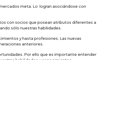
 mercados meta. Lo logran asociándose con
ntos con socios que posean atributos diferentes a
sando sólo nuestras habilidades.
cimientos y hasta profesiones. Las nuevas
neraciones anteriores.
rtunidades. Por ello que es importante entender
uestras habilidades y conocimientos.
s trabajos
án las siguientes: