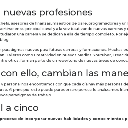
 nuevas profesiones
hefs, asesores de finanzas, maestros de baile, programadores y un la
ertirse en su principal canal y a la vez bautizando nuevas carreras y
iaron una carrera y se dedican a ella de tiempo completo. Por eje
blog.
 en paradigmas nuevos para futuras carreras y formaciones. Muchas e
aban. Talleres como Creatividad en Nuevos Medios, Youtuber, Creació
entre otros, forman parte de un repertorio de nuevas áreas de conoc
con ello, cambian las mane
al y personal nos encontramos con que cada día hay más personas de
rse. Al principio, esto puede parecer raro pero, si lo analizamos frí
evos paradigmas de trabajo.
l a cinco
 proceso de incorporar nuevas habilidades y conocimientos pa