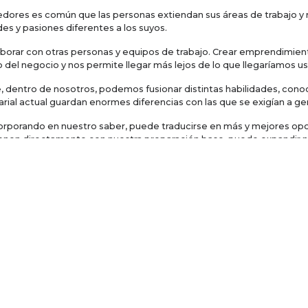
dores es común que las personas extiendan sus áreas de trabajo y
es y pasiones diferentes a los suyos.
olaborar con otras personas y equipos de trabajo. Crear emprendimie
 del negocio y nos permite llegar más lejos de lo que llegaríamos u
, dentro de nosotros, podemos fusionar distintas habilidades, cono
al actual guardan enormes diferencias con las que se exigían a ge
orporando en nuestro saber, puede traducirse en más y mejores opo
ionen directamente con nuestra preparación base, puede expandir n
serán más solicitadas en lo
 el año 2020, las capacidades más solicitadas para los trabajos ser
sultados