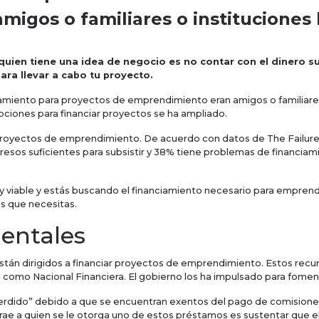
igos o familiares o instituciones b
 quien tiene una idea de negocio es no contar con el dinero su
ra llevar a cabo tu proyecto.
iamiento para proyectos de emprendimiento eran amigos o familiares 
pciones para financiar proyectos se ha ampliado.
 proyectos de emprendimiento. De acuerdo con datos de The Failure
resos suficientes para subsistir y 38% tiene problemas de financia
 y viable y estás buscando el financiamiento necesario para emprend
s que necesitas.
entales
stán dirigidos a financiar proyectos de emprendimiento. Estos recurs
 como Nacional Financiera. El gobierno los ha impulsado para fome
ido” debido a que se encuentran exentos del pago de comisiones e
rae a quien se le otorga uno de estos préstamos es sustentar que e