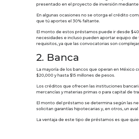
presentado en el proyecto de inversión mediante
En algunas ocasiones no se otorga el crédito com
que tú aportes el 30% faltante.
El monto de estos préstamos puede ir desde $40,0
necesidades e incluso pueden aportar equipo de t
requisitos, ya que las convocatorias son complejas
2. Banca
La mayoría de los bancos que operan en México 
$20,000 y hasta $15 millones de pesos.
Los créditos que ofrecen las instituciones bancari
mercancías y materias primas o para capital de tra
El monto del préstamo se determina según las ne
solicitan garantías hipotecarias y, en otros, un av
La ventaja de este tipo de préstamos es que quien
tiempos de espera para la aprobación del crédito y