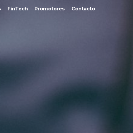
s
FinTech
Promotores
Contacto