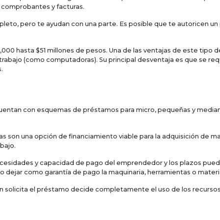
 comprobantes y facturas.
pleto, pero te ayudan con una parte. Es posible que te autoricen un
00 hasta $51 millones de pesos. Una de las ventajas de este tipo d
rabajo (como computadoras). Su principal desventaja es que se req
.
cuentan con esquemas de préstamos para micro, pequeñas y median
as son una opción de financiamiento viable para la adquisición de m
bajo.
cesidades y capacidad de pago del emprendedor y los plazos puede
al o dejar como garantía de pago la maquinaria, herramientas o materi
 solicita el préstamo decide completamente el uso de los recursos.
 todos los requisitos que solicitan.