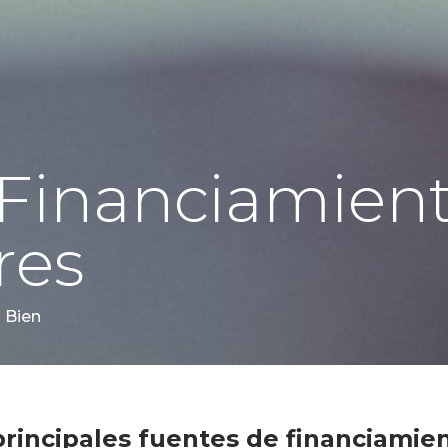
 Financiamient
res
 Bien
principales fuentes de financiamie