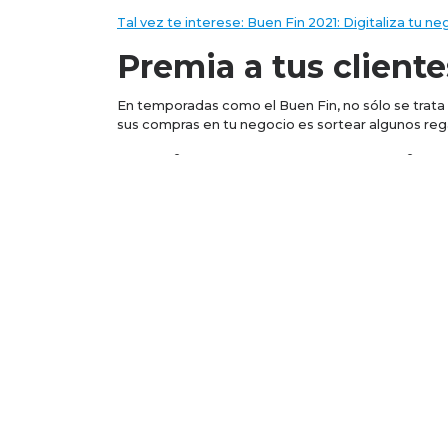
Tal vez te interese: Buen Fin 2021: Digitaliza tu ne
Premia a tus cliente
En temporadas como el Buen Fin, no sólo se trata
sus compras en tu negocio es sortear algunos regal
Extiende la duració
Los participantes de ediciones pasadas, aseguran
será del 10 al 16 de noviembre, hacer promociones
Aprovecha que se acerca la temporada de ventas a
hasta $5 millones
sin importar tu buró.
Post navigation