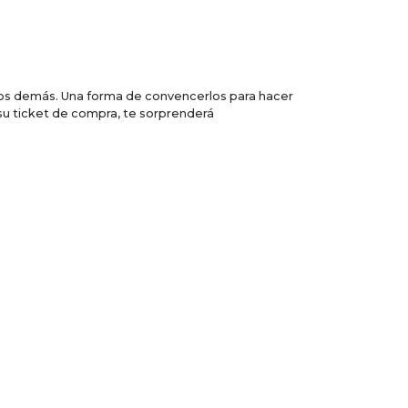
los demás. Una forma de convencerlos para hacer
n su ticket de compra, te sorprenderá
enen en su negocio. Aunque este año, la temporada
llámanos al 800 6000 272. Nosotros
te prestamos