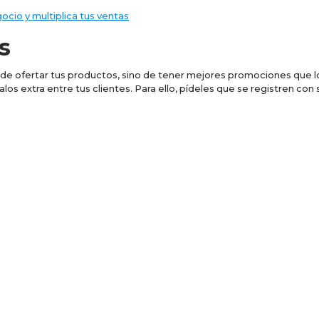
gocio y multiplica tus ventas
s
 de ofertar tus productos, sino de tener mejores promociones que 
os extra entre tus clientes. Para ello, pídeles que se registren co
n de ofertas
 que extender el plazo de las ofertas incrementa las ventas que ti
 para el Buen Fin durante todo el mes puede resultar benéfico.
ltas y vuelve a poner en marcha tu negocio. ¿Necesitas invertir?, 
Empieza con un crédito de liquidez
Más información