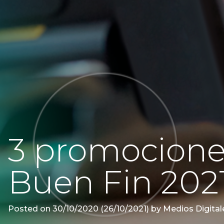
3 promocione
Buen Fin 202
Posted on
30/10/2020
(26/10/2021)
by
Medios Digital