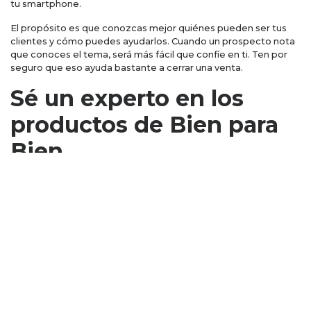
tu smartphone.
El propósito es que conozcas mejor quiénes pueden ser tus
clientes y cómo puedes ayudarlos. Cuando un prospecto nota
que conoces el tema, será más fácil que confíe en ti. Ten por
seguro que eso ayuda bastante a cerrar una venta.
Sé un experto en los
productos de Bien para
Bien
En esta área sí es IMPORTANTÍSIMO que seas un experto.
Cuando un prospecto tenga una duda, debes conocer las
respuestas. ¿O tú confiarías en alguien que no conoce ni su
propio producto?
Recuerda que
Bien para Bien otorga
créditos de liquidez
con garantía inmobiliaria
.
Es decir, para obtener un crédito
es necesario contar con un bien inmueble que servirá como
garantía: casa, departamento, local comercial u oficinas. A
nosotros
nos interesa impulsar la inclusión financiera del
país, por lo que somos flexibles con los requisitos.
Por