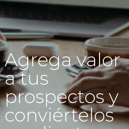
Agrega valor
a tus
prospectos y
conviértelos