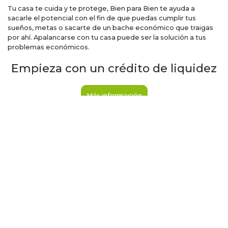
Tu casa te cuida y te protege, Bien para Bien te ayuda a
sacarle el potencial con el fin de que puedas cumplir tus
sueños, metas o sacarte de un bache económico que traigas
por ahí. Apalancarse con tu casa puede ser la solución a tus
problemas económicos.
Empieza con un crédito de liquidez
Más información
Post navigation
¿Qué es un crédito?
Te ofrecemos un cambalache: tu hipoteca por liquidez