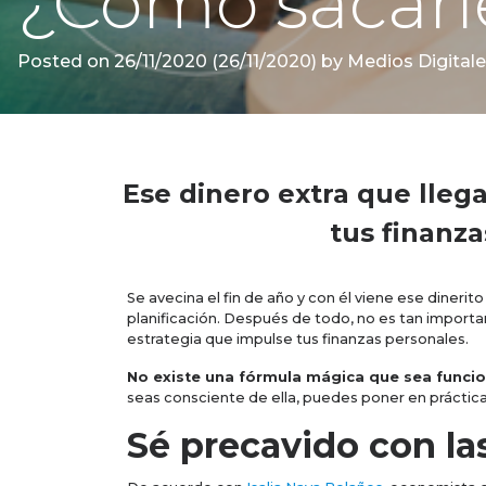
¿Cómo sacarl
Posted on
26/11/2020
(26/11/2020)
by
Medios Digitale
Ese dinero extra que lleg
tus finanz
Se avecina el fin de año y con él viene ese dinerit
planificación. Después de todo, no es tan importa
estrategia que impulse tus finanzas personales.
No existe una fórmula mágica que sea funcio
seas consciente de ella, puedes poner en práctica
Sé precavido con l