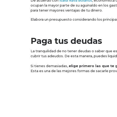
De acuerdo con
Isalia Nava Bolaños
, economista 
ocupan la mayor parte de su aguinaldo en los ga
para tener mayores ventajas de tu dinero.
Elabora un presupuesto considerando los principal
Paga tus deudas
La tranquilidad de no tener deudas o saber que es
cubrir tus adeudos. De esta manera, puedes liquida
Si tienes demasiadas,
elige primero las que te
Esta es una de las mejores formas de sacarle prov
Tal vez te interese: ¿Por qué cuando dejas de paga
Actualízate
La mejor forma de invertir tu aguinaldo siempre se
actividades que desempeñas. El próximo año pued