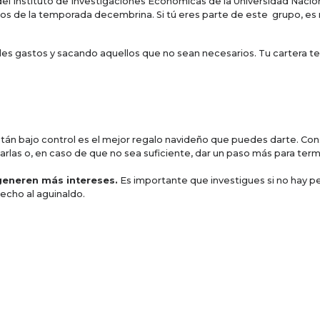
del Instituto de Investigaciones Económicas de la Universidad Nac
stos de la temporada decembrina. Si tú eres parte de este grupo, 
es gastos y sacando aquellos que no sean necesarios. Tu cartera te
tán bajo control es el mejor regalo navideño que puedes darte. Con
rlas o, en caso de que no sea suficiente, dar un paso más para termi
 generen más intereses.
Es importante que investigues si no hay p
echo al aguinaldo.
r te llaman para “negociar? Conoce lo que es una quita
rá en tu preparación. Busca cursos, posgrados, talleres o nuevas fo
es mejorar tu carrera con estas herramientas.