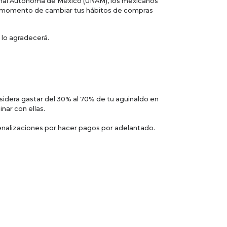
ional Autónoma de México (UNAM), los mexicanos
es momento de cambiar tus hábitos de compras
 lo agradecerá.
sidera gastar del 30% al 70% de tu aguinaldo en
nar con ellas.
enalizaciones por hacer pagos por adelantado.
rmas de actualizarte que te den una ventaja en las