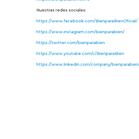
Nuestras redes sociales:
https://www.facebook.com/BienparaBienOficial/
https://www.instagram.com/bienparabien/
https://twitter.com/bienparabien
https://www.youtube.com/c/BienparaBien
https://www.linkedin.com/company/bienparabien
WhatsApp
55 3904 1054
Atención telefónica
800 6000 272
Comunícate con nosotros y obtén la liquidez que