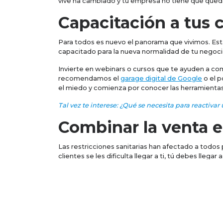
vive ha cambiado y tu empresa no tiene que qued
Capacitación a tus 
Para todos es nuevo el panorama que vivimos. Es
capacitado para la nueva normalidad de tu negoc
Invierte en webinars o cursos que te ayuden a com
recomendamos el
garage digital de Google
o el p
el miedo y comienza por conocer las herramientas p
Tal vez te interese: ¿Qué se necesita para reactiva
Combinar la venta en
Las restricciones sanitarias han afectado a todos p
clientes se les dificulta llegar a ti, tú debes llegar a
Las ventas en línea son una oportunidad de 
crear un sitio propio de eCommerce, o bien, suma
Contar con atención 