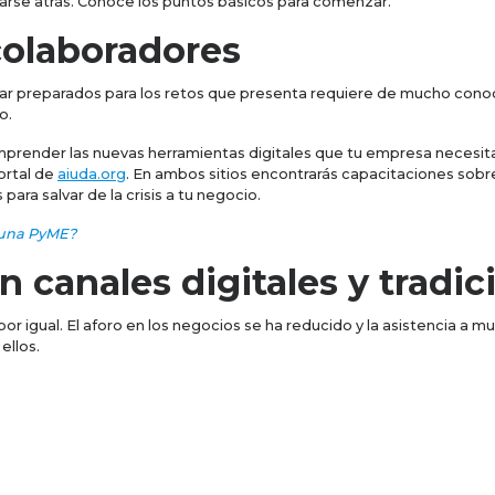
arse atrás. Conoce los puntos básicos para comenzar.
colaboradores
tar preparados para los retos que presenta requiere de mucho cono
io.
prender las nuevas herramientas digitales que tu empresa necesita.
ortal de
aiuda.org
. En ambos sitios encontrarás capacitaciones sobr
ara salvar de la crisis a tu negocio.
r una PyME?
 canales digitales y tradic
or igual. El aforo en los negocios se ha reducido y la asistencia a mu
 ellos.
recuperación y crecimiento.
Por ello, tener una plataforma onlin
rte a alguno que ya exista. Todo depende de las necesidades de tu
al cliente en canales digit