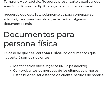
Toma uno y contáctalo. Recuerda presentarte y explicar que
eres Socio Promotor BpB para generar confianza con él.
Recuerda que esta lista solamente es para comenzar su
solicitud, pero para formalizar, se le pedirán algunos
documentos más.
Documentos para
persona física
En caso de que sea
Persona Física,
los documentos que
necesitará son los siguientes:
Identificación oficial vigente (INE o pasaporte)
Comprobantes de ingresos de los últimos seis meses.
Estos pueden ser estados de cuenta, recibos de nómina
o declaración anual con acuse. Si tu cliente no cuenta
con ellos, también puede declarar la forma en que
recibes ingresos por medio de una carta. Si tienes dudas,
escríbenos a promotores@bienparabien.com
Formato de autorización de consulta de buró de crédito.
Este documento se firma totalmente online.
Información del solicitante y su inmueble. Este