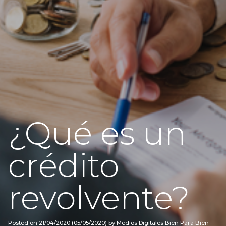
¿Qué es un
crédito
revolvente?
Posted on
21/04/2020
(05/05/2020)
by
Medios Digitales Bien Para Bien