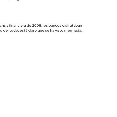
 crisis financiera de 2008, los bancos disfrutaban
do del todo, está claro que se ha visto mermada.
 Millennial Disruption Index hallaron que el 73 por
vicio financiero ofrecido por Google o Apple,
nte digitales, colocarse en tarjetas de prepago,
clientes tienen cada vez más opciones de pago,
smos de pago y de cambio de divisas superiores a
e proveer la infraestructura. Por notro lado, las
se soluciones bancarias con tinte de soluciones