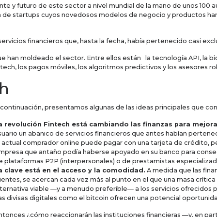
ente y futuro de este sector a nivel mundial de la mano de unos 100 a
ada de startups cuyos novedosos modelos de negocio y productos ha
ervicios financieros que, hasta la fecha, había pertenecido casi exc
ue han moldeado el sector. Entre ellos están la tecnología API, la b
 Fintech, los pagos móviles, los algoritmos predictivos y los asesores r
ch
 continuación, presentamos algunas de las ideas principales que con
a revolución Fintech está cambiando las finanzas para mejorar
suario un abanico de servicios financieros que antes habían pertene
l actual comprador online puede pagar con una tarjeta de crédito, 
mpresa que antaño podía haberse apoyado en su banco para conseg
e plataformas P2P (interpersonales) o de prestamistas especializad
a clave está en el acceso y la comodidad.
A medida que las finan
lientes, se acercan cada vez más al punto en el que una masa crític
lternativa viable —y a menudo preferible— a los servicios ofrecidos p
as divisas digitales como el bitcoin ofrecen una potencial oportunid
ntonces ¿cómo reaccionarán las instituciones financieras —y, en par