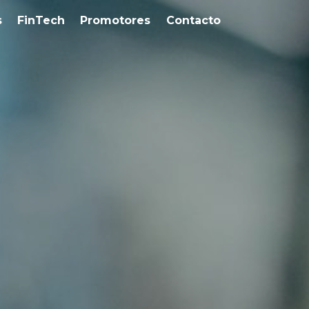
s
FinTech
Promotores
Contacto