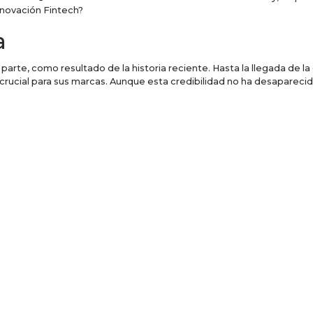
nnovación Fintech?
a
 parte, como resultado de la historia reciente. Hasta la llegada de la
 crucial para sus marcas. Aunque esta credibilidad no ha desapareci
ibidos de manera positiva. Estudios llevados a cabo por el informe del
sta la treintañeros) se sienten mucho más atraídos por un nuevo ser
presas Fintech, ahora el dinero puede depositarse en bancos totalme
itcoins o en créditos P2P.
 con los prestamistas alternativos (incluyendo el sistema P2P). Los 
s y sistemas basados en el teléfono.
uctura bancarias. Sin embargo a mediano plazo podremos ver mecani
s que acaben siendo percibidos como elefantes que hacen poco más qu
or ofrecer servicios innovadores y adaptados al consumidor.
os sufrirá un duro golpe. Sin embargo, en el mercado empiezan a ver