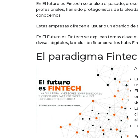
En El futuro es Fintech se analiza el pasado, pres
profesionales, han sido protagonistas de la ole
conocemos.
Estas empresas ofrecen al usuario un abanico de s
En El Futuro es Fintech se explican temas clave q
divisas digitales, la inclusión financiera, los hubs
El paradigma Finte
A
L
u
E
e
d
L
c
a
L
E