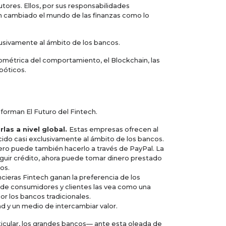
utores. Ellos, por sus responsabilidades
n cambiado el mundo de las finanzas como lo
lusivamente al ámbito de los bancos.
iométrica del comportamiento, el Blockchain, las
obóticos.
forman El Futuro del Fintech.
las a nivel global.
Estas empresas ofrecen al
cido casi exclusivamente al ámbito de los bancos.
pero puede también hacerlo a través de PayPal. La
uir crédito, ahora puede tomar dinero prestado
os.
cieras Fintech ganan la preferencia de los
a de consumidores y clientes las vea como una
or los bancos tradicionales.
ad y un medio de intercambiar valor.
ticular, los grandes bancos— ante esta oleada de