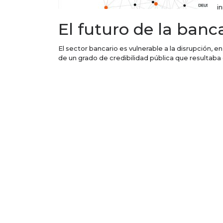
i
El futuro de la banc
El sector bancario es vulnerable a la disrupción, en
de un grado de credibilidad pública que resultaba
En contraste, los líderes de la era digital son perc
ciento de los encuestados (desde adolescentes ha
que uno anunciado por su banco habitual.
En términos de banca comercial, gracias a las em
almacenarse en cuentas de PayPal, invertirse en b
El crédito está disponible en los nuevos bancos y
incluyendo PayPal, tarjetas monedero electrónica
Estas opciones se siguen utilizando la infraestr
los sistemas bancarios habituales.
Así, el riesgo mayor para los bancos habituales e
empresas fintech se llevarán el reconocimiento p
Cuando esto ocurra, el valor de marca de los banc