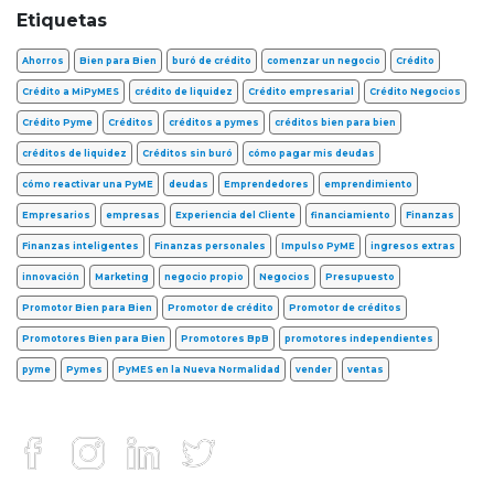
Etiquetas
Ahorros
Bien para Bien
buró de crédito
comenzar un negocio
Crédito
Crédito a MiPyMES
crédito de liquidez
Crédito empresarial
Crédito Negocios
Crédito Pyme
Créditos
créditos a pymes
créditos bien para bien
créditos de liquidez
Créditos sin buró
cómo pagar mis deudas
cómo reactivar una PyME
deudas
Emprendedores
emprendimiento
Empresarios
empresas
Experiencia del Cliente
financiamiento
Finanzas
Finanzas inteligentes
Finanzas personales
Impulso PyME
ingresos extras
innovación
Marketing
negocio propio
Negocios
Presupuesto
Promotor Bien para Bien
Promotor de crédito
Promotor de créditos
Promotores Bien para Bien
Promotores BpB
promotores independientes
pyme
Pymes
PyMES en la Nueva Normalidad
vender
ventas