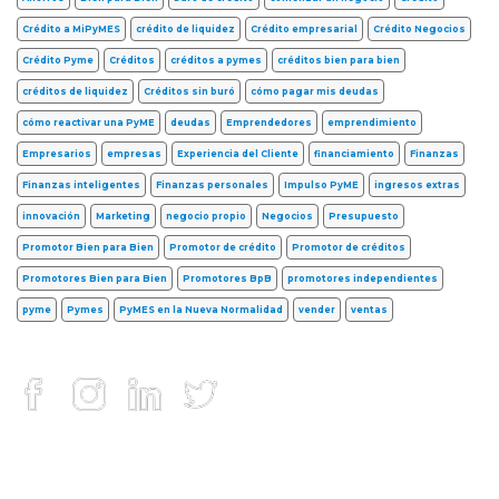
Crédito a MiPyMES
crédito de liquidez
Crédito empresarial
Crédito Negocios
Crédito Pyme
Créditos
créditos a pymes
créditos bien para bien
créditos de liquidez
Créditos sin buró
cómo pagar mis deudas
cómo reactivar una PyME
deudas
Emprendedores
emprendimiento
Empresarios
empresas
Experiencia del Cliente
financiamiento
Finanzas
Finanzas inteligentes
Finanzas personales
Impulso PyME
ingresos extras
innovación
Marketing
negocio propio
Negocios
Presupuesto
Promotor Bien para Bien
Promotor de crédito
Promotor de créditos
Promotores Bien para Bien
Promotores BpB
promotores independientes
pyme
Pymes
PyMES en la Nueva Normalidad
vender
ventas