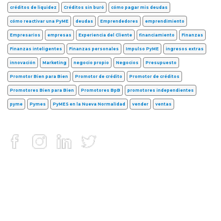
créditos de liquidez
Créditos sin buró
cómo pagar mis deudas
cómo reactivar una PyME
deudas
Emprendedores
emprendimiento
Empresarios
empresas
Experiencia del Cliente
financiamiento
Finanzas
Finanzas inteligentes
Finanzas personales
Impulso PyME
ingresos extras
innovación
Marketing
negocio propio
Negocios
Presupuesto
Promotor Bien para Bien
Promotor de crédito
Promotor de créditos
Promotores Bien para Bien
Promotores BpB
promotores independientes
pyme
Pymes
PyMES en la Nueva Normalidad
vender
ventas