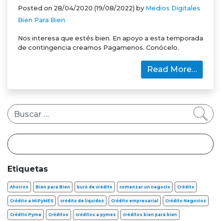
Posted on
28/04/2020
(19/08/2022)
by
Medios Digitales
Bien Para Bien
Nos interesa que estés bien. En apoyo a esta temporada
de contingencia creamos Pagamenos. Conócelo.
Read More…
Buscar
Etiquetas
Ahorros
Bien para Bien
buró de crédito
comenzar un negocio
Crédito
Crédito a MiPyMES
crédito de liquidez
Crédito empresarial
Crédito Negocios
Crédito Pyme
Créditos
créditos a pymes
créditos bien para bien