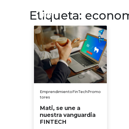
Finanzas p
Etiqueta:
econom
EmprendimientoFinTechPromo
tores
Mati, se une a
nuestra vanguardia
FINTECH