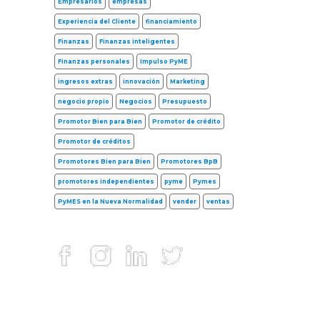
Empresarios
empresas
Experiencia del Cliente
financiamiento
Finanzas
Finanzas inteligentes
Finanzas personales
Impulso PyME
ingresos extras
innovación
Marketing
negocio propio
Negocios
Presupuesto
Promotor Bien para Bien
Promotor de crédito
Promotor de créditos
Promotores Bien para Bien
Promotores BpB
promotores independientes
pyme
Pymes
PyMES en la Nueva Normalidad
vender
ventas