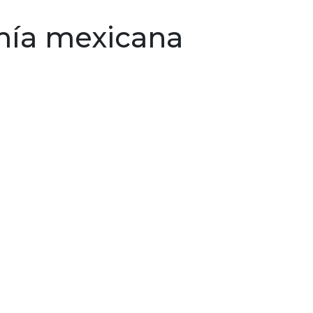
ersonales
Emprendimiento
Créditos y beneficio
ía mexicana