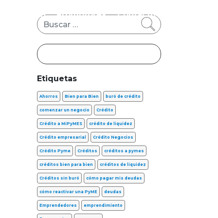
s
FinTech
Promotores
Contacto
Buscar
Etiquetas
Ahorros
Bien para Bien
buró de crédito
comenzar un negocio
Crédito
Crédito a MiPyMES
crédito de liquidez
Crédito empresarial
Crédito Negocios
Crédito Pyme
Créditos
créditos a pymes
créditos bien para bien
créditos de liquidez
Créditos sin buró
cómo pagar mis deudas
cómo reactivar una PyME
deudas
Emprendedores
emprendimiento