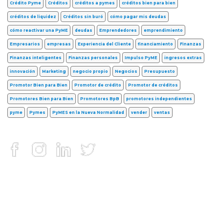
Crédito Pyme
Créditos
créditos a pymes
créditos bien para bien
créditos de liquidez
Créditos sin buró
cómo pagar mis deudas
cómo reactivar una PyME
deudas
Emprendedores
emprendimiento
Empresarios
empresas
Experiencia del Cliente
financiamiento
Finanzas
Finanzas inteligentes
Finanzas personales
Impulso PyME
ingresos extras
innovación
Marketing
negocio propio
Negocios
Presupuesto
Promotor Bien para Bien
Promotor de crédito
Promotor de créditos
Promotores Bien para Bien
Promotores BpB
promotores independientes
pyme
Pymes
PyMES en la Nueva Normalidad
vender
ventas